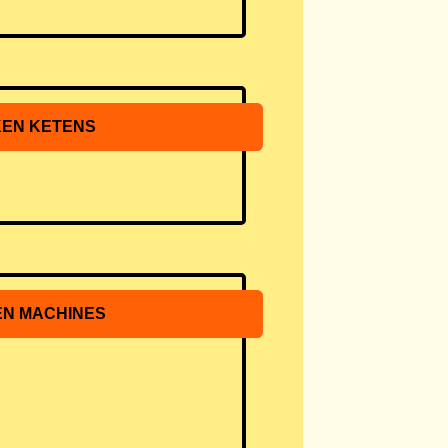
EN KETENS
N MACHINES