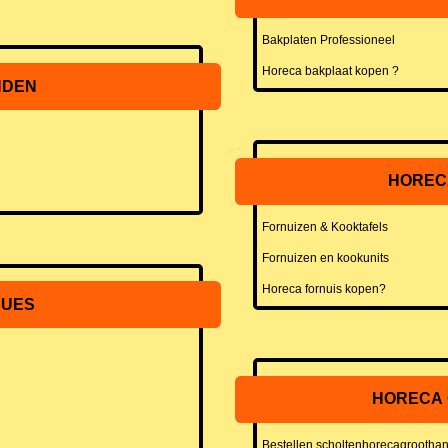
Bakplaten Professioneel
Horeca bakplaat kopen ?
NDEN
HOREC
Fornuizen & Kooktafels
Fornuizen en kookunits
Horeca fornuis kopen?
CUES
HORECA
Bestellen scholtenhorecagroothan