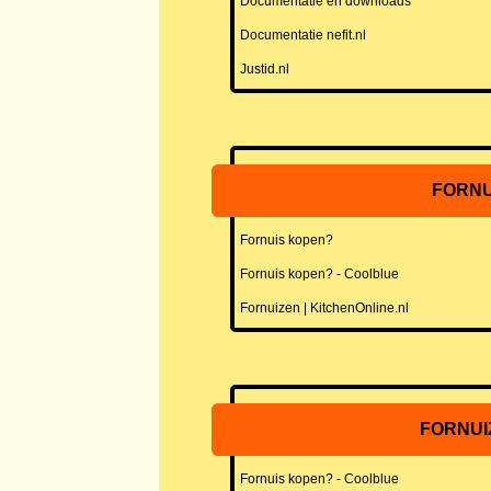
Documentatie en downloads
Documentatie nefit.nl
Justid.nl
FORNU
Fornuis kopen?
Fornuis kopen? - Coolblue
Fornuizen | KitchenOnline.nl
FORNUI
Fornuis kopen? - Coolblue