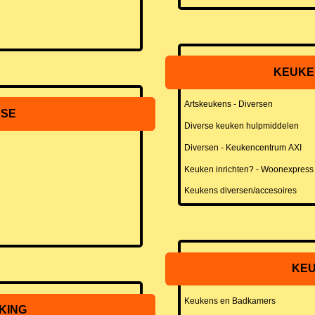
KEUKE
Artskeukens - Diversen
USE
Diverse keuken hulpmiddelen
Diversen - Keukencentrum AXI
Keuken inrichten? - Woonexpress
Keukens diversen/accesoires
KEU
Keukens en Badkamers
KING