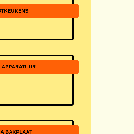
OTKEUKENS
 APPARATUUR
A BAKPLAAT