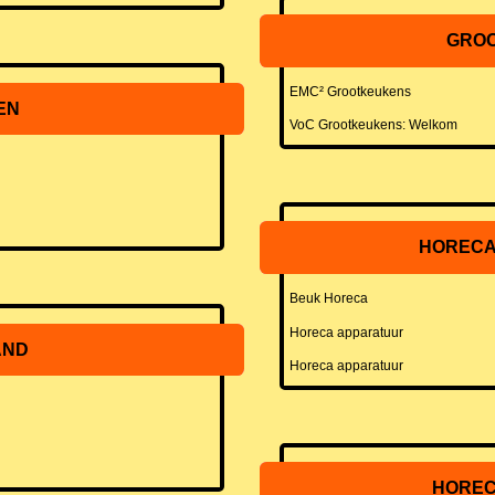
GRO
EMC² Grootkeukens
EN
VoC Grootkeukens: Welkom
HORECA
Beuk Horeca
Horeca apparatuur
AND
Horeca apparatuur
HOREC