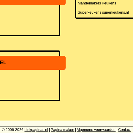
Mandemakers Keukens
Superkeukens superkeukens.nl
EL
© 2006-2026
Linkpaginas.nl
|
Pagina maken
|
Algemene voorwaarden
|
Contact