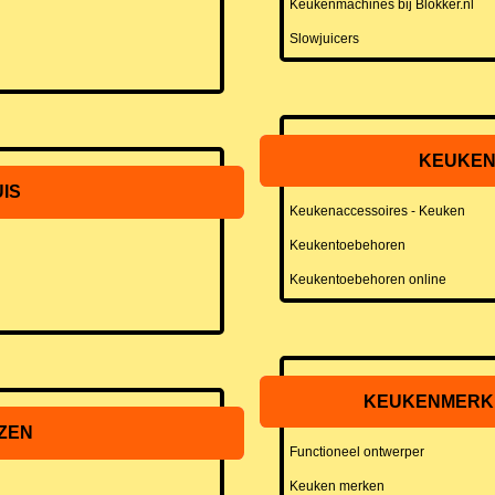
Keukenmachines bij Blokker.nl
Slowjuicers
KEUKEN
IS
Keukenaccessoires - Keuken
Keukentoebehoren
Keukentoebehoren online
KEUKENMERKE
ZEN
Functioneel ontwerper
Keuken merken